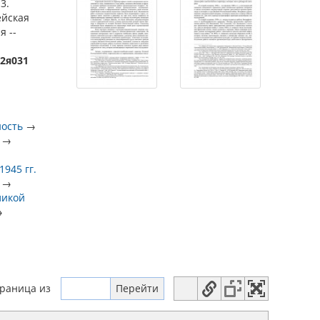
3.
ейская
я --
72я031
ность
→
→
945 гг.
→
ликой
→
траница
из