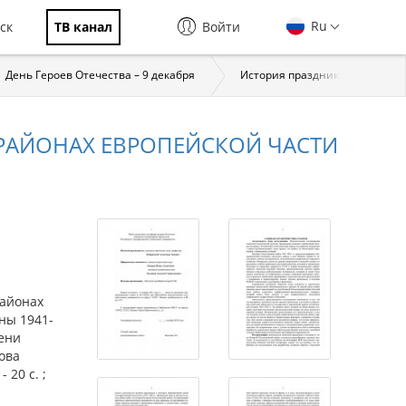
Ru
ск
ТВ канал
Войти
День Героев Отечества – 9 декабря
История праздника
За
 РАЙОНАХ ЕВРОПЕЙСКОЙ ЧАСТИ
айонах
ны 1941-
пени
ова
 20 с. ;