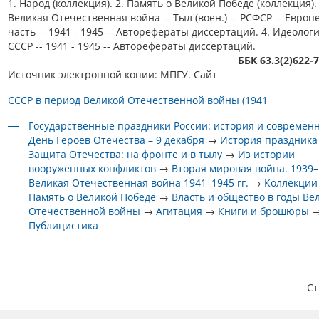
1. Народ (коллекция). 2. Память о Великой Победе (коллекция). 
Великая Отечественная война -- Тыл (воен.) -- РСФСР -- Европ
часть -- 1941 - 1945 -- Авторефераты диссертаций. 4. Идеологи
СССР -- 1941 - 1945 -- Авторефераты диссертаций.
ББК 63.3(2)622-
Источник электронной копии: МПГУ. Сайт
СССР в период Великой Отечественной войны (1941
Государственные праздники России: история и современ
День Героев Отечества – 9 декабря
→
История праздника
Защита Отечества: на фронте и в тылу
→
Из истории
вооруженных конфликтов
→
Вторая мировая война. 1939–1
Великая Отечественная война 1941–1945 гг.
→
Коллекции
Память о Великой Победе
→
Власть и общество в годы Ве
Отечественной войны
→
Агитация
→
Книги и брошюры
Публицистика
С