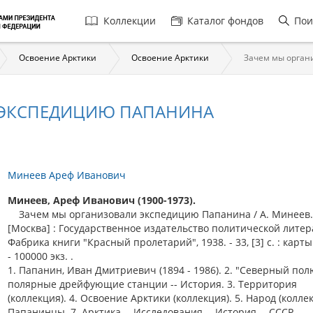
Главная
Коллекции
Каталог фондов
Пои
навигация
Освоение Арктики
Освоение Арктики
Зачем мы орган
 ЭКСПЕДИЦИЮ ПАПАНИНА
Минеев Ареф Иванович
Минеев, Ареф Иванович (1900-1973).
Зачем мы организовали экспедицию Папанина / А. Минеев.
[Москва] : Государственное издательство политической литер
Фабрика книги "Красный пролетарий", 1938. - 33, [3] с. : карты 
- 100000 экз. .
1. Папанин, Иван Дмитриевич (1894 - 1986). 2. "Северный пол
полярные дрейфующие станции -- История. 3. Территория
(коллекция). 4. Освоение Арктики (коллекция). 5. Народ (коллек
Папанинцы. 7. Арктика -- Исследования -- История -- СССР.