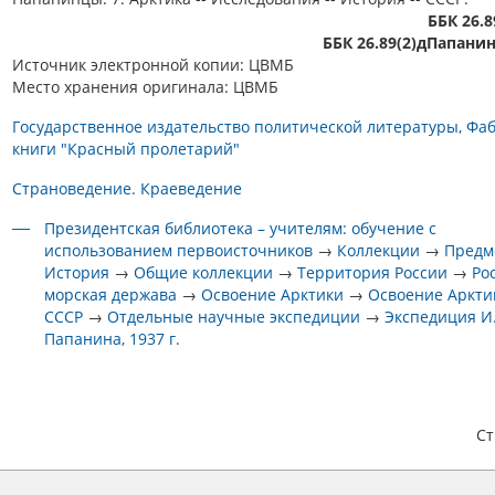
ББК 26.8
ББК 26.89(2)дПапанин
Источник электронной копии: ЦВМБ
Место хранения оригинала: ЦВМБ
Государственное издательство политической литературы, Фа
книги "Красный пролетарий"
Страноведение. Краеведение
Президентская библиотека – учителям: обучение с
использованием первоисточников
→
Коллекции
→
Предм
История
→
Общие коллекции
→
Территория России
→
Ро
морская держава
→
Освоение Арктики
→
Освоение Аркти
СССР
→
Отдельные научные экспедиции
→
Экспедиция И.
Папанина, 1937 г.
С