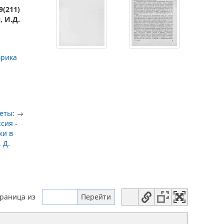
9(211)
, И.Д.
брика
еты:
→
ссия -
ки в
 Д.
траница
из