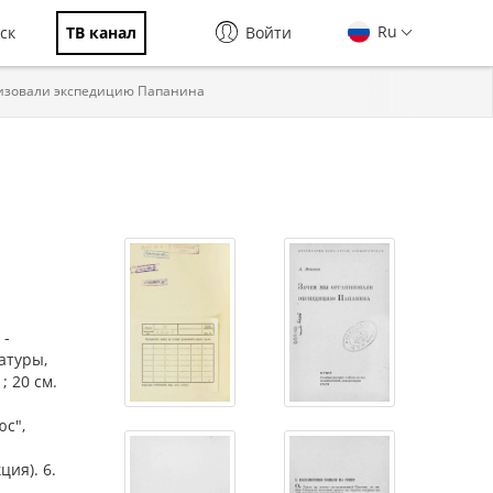
Ru
ск
ТВ канал
Войти
изовали экспедицию Папанина
 -
атуры,
; 20 см.
юс",
ция). 6.