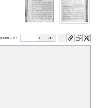
траница
из