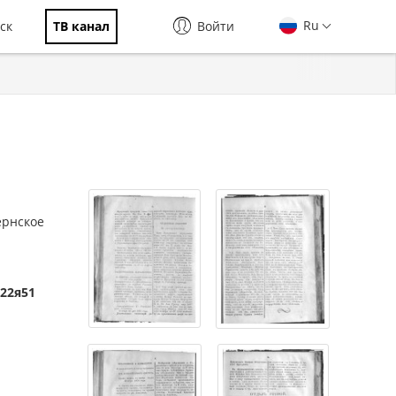
Ru
ск
ТВ канал
Войти
ернское
522я51