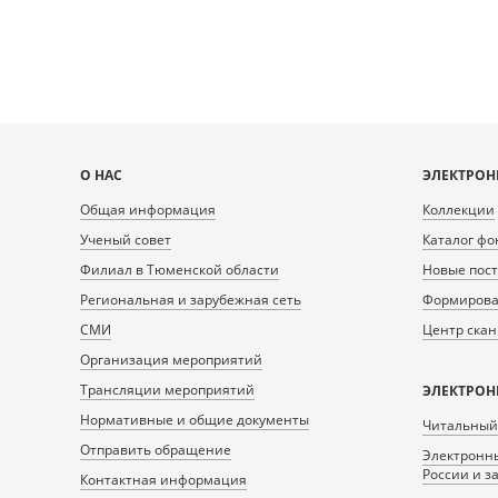
Карта
О НАС
ЭЛЕКТРОН
сайта
Общая информация
Коллекции
Ученый совет
Каталог фо
Филиал в Тюменской области
Новые пос
Региональная и зарубежная сеть
Формирован
СМИ
Центр ска
Организация мероприятий
Трансляции мероприятий
ЭЛЕКТРОН
Нормативные и общие документы
Читальный
Отправить обращение
Электронны
России и з
Контактная информация