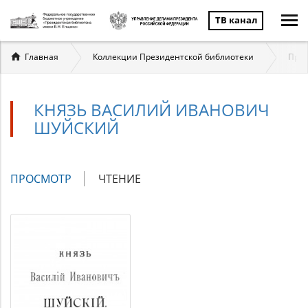
ТВ канал
Вы
Главная
Коллекции Президентской библиотеки
През
здесь
КНЯЗЬ ВАСИЛИЙ ИВАНОВИЧ
ШУЙСКИЙ
Главные
ПРОСМОТР
(АКТИВНАЯ
ЧТЕНИЕ
вкладки
ВКЛАДКА)