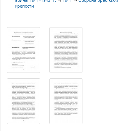
войны 1941–1945 гг.
→
1941
→
Оборона Брестской
крепости