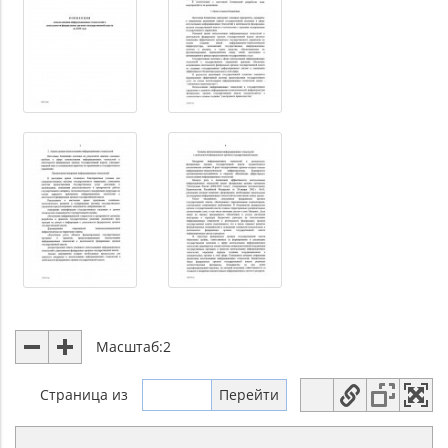
Масштаб:
2
Страница
из