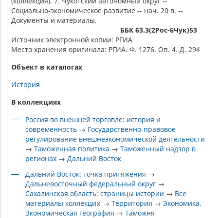
(коллекция). 7. Чукотский автономный округ --
Социально-экономическое развитие -- нач. 20 в. --
Документы и материалы.
ББК 63.3(2Рос-6Чук)53
Источник электронной копии: РГИА
Место хранения оригинала: РГИА. Ф. 1276. Оп. 4. Д. 294
Объект в каталогах
История
В коллекциях
Россия во внешней торговле: история и
современность
→
Государственно-правовое
регулирование внешнеэкономической деятельности
→
Таможенная политика
→
Таможенный надзор в
регионах
→
Дальний Восток
Дальний Восток: точка притяжения
→
Дальневосточный федеральный округ
→
Сахалинская область: страницы истории
→
Все
материалы коллекции
→
Территория
→
Экономика.
Экономическая география
→
Таможня