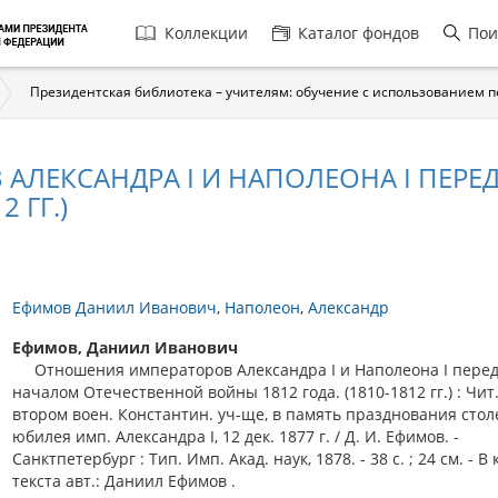
Главная
Коллекции
Каталог фондов
Пои
навигация
Президентская библиотека – учителям: обучение с использованием 
АЛЕКСАНДРА I И НАПОЛЕОНА I ПЕРЕ
 ГГ.)
Ефимов Даниил Иванович
Наполеон
Александр
Ефимов, Даниил Иванович
Отношения императоров Александра I и Наполеона I пере
началом Отечественной войны 1812 года. (1810-1812 гг.) : Чит.
втором воен. Константин. уч-ще, в память празднования стол
юбилея имп. Александра I, 12 дек. 1877 г. / Д. И. Ефимов. -
Санктпетербург : Тип. Имп. Акад. наук, 1878. - 38 с. ; 24 см. - В
текста авт.: Даниил Ефимов .