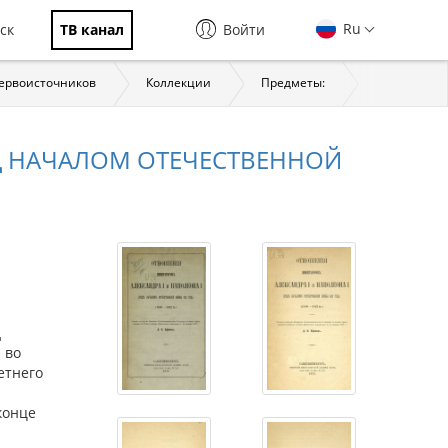
Ru
ск
ТВ канал
Войти
первоисточников
Коллекции
Предметы:
История
Д НАЧАЛОМ ОТЕЧЕСТВЕННОЙ
д
 во
етнего
 конце