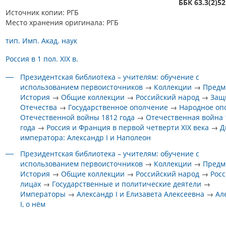
ББК 63.3(2)52
Источник копии: РГБ
Место хранения оригинала: РГБ
тип. Имп. Акад. наук
Россия в 1 пол. XIX в.
Президентская библиотека – учителям: обучение с
использованием первоисточников
→
Коллекции
→
Предм
История
→
Общие коллекции
→
Российский народ
→
Защ
Отечества
→
Государственное ополчение
→
Народное оп
Отечественной войны 1812 года
→
Отечественная война 
года
→
Россия и Франция в первой четверти XIX века
→
Д
императора: Александр I и Наполеон
Президентская библиотека – учителям: обучение с
использованием первоисточников
→
Коллекции
→
Предм
История
→
Общие коллекции
→
Российский народ
→
Росс
лицах
→
Государственные и политические деятели
→
Императоры
→
Александр I и Елизавета Алексеевна
→
Ал
I, о нём