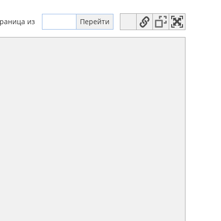
траница
из