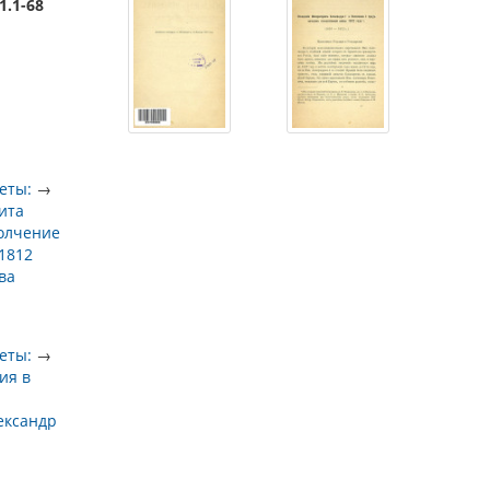
1.1-68
еты:
→
ита
олчение
1812
ва
еты:
→
ия в
ександр