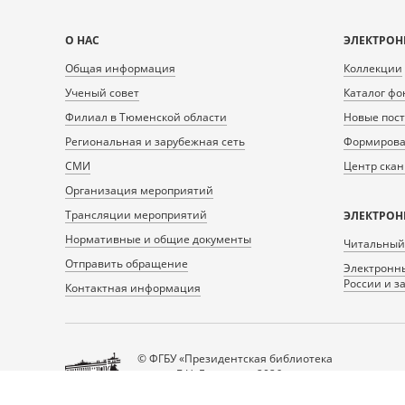
Карта
О НАС
ЭЛЕКТРОН
сайта
Общая информация
Коллекции
Ученый совет
Каталог фо
Филиал в Тюменской области
Новые пос
Региональная и зарубежная сеть
Формирован
СМИ
Центр ска
Организация мероприятий
Трансляции мероприятий
ЭЛЕКТРОН
Нормативные и общие документы
Читальный
Отправить обращение
Электронны
России и з
Контактная информация
© ФГБУ «Президентская библиотека
имени Б.Н. Ельцина», 2026
Все права защищены.