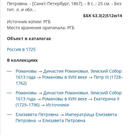
Петровна. - [Санкт-Петербург, 1867]. - 8 с. ; 25 см. - Без
тит. л. и обл. .
ББК 63.3(2)512ю14
Источник копии: РГБ
Место хранения оригинала: РГБ
Объект в каталогах
Россия в 1725
В коллекциях
Романовы
→
Династия Романовых. Земский Собор
1613 года
→
Романовы в XVIII веке
→
Петр III (1728–
1762)
Романовы
→
Династия Романовых. Земский Собор
1613 года
→
Романовы в XVIII веке
→
Екатерина II
(1729–1796)
→
Источники
Елизавета Петровна
→
Императрица Елизавета
Петровна
→
Елизавета Петровна