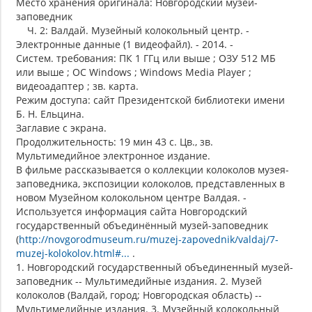
Место хранения оригинала: Новгородский музей-
заповедник
Ч. 2: Валдай. Музейный колокольный центр. -
Электронные данные (1 видеофайл). - 2014. -
Систем. требования: ПК 1 ГГц или выше ; ОЗУ 512 МБ
или выше ; ОС Windows ; Windows Media Player ;
видеоадаптер ; зв. карта.
Режим доступа: сайт Президентской библиотеки имени
Б. Н. Ельцина.
Заглавие с экрана.
Продолжительность: 19 мин 43 с. Цв., зв.
Мультимедийное электронное издание.
В фильме рассказывается о коллекции колоколов музея-
заповедника, экспозиции колоколов, представленных в
новом Музейном колокольном центре Валдая. -
Используется информация сайта Новгородский
государственный объединённый музей-заповедник
(
http://novgorodmuseum.ru/muzej-zapovednik/valdaj/7-
muzej-kolokolov.html#...
.
1. Новгородский государственный объединенный музей-
заповедник -- Мультимедийные издания. 2. Музей
колоколов (Валдай, город; Новгородская область) --
Мультимедийные издания. 3. Музейный колокольный