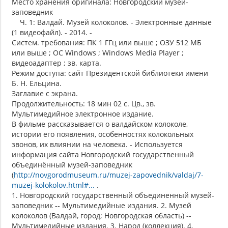
Место хранения оригинала: Новгородский музей-
заповедник
Ч. 1: Валдай. Музей колоколов. - Электронные данные
(1 видеофайл). - 2014. -
Систем. требования: ПК 1 ГГц или выше ; ОЗУ 512 МБ
или выше ; ОС Windows ; Windows Media Player ;
видеоадаптер ; зв. карта.
Режим доступа: сайт Президентской библиотеки имени
Б. Н. Ельцина.
Заглавие с экрана.
Продолжительность: 18 мин 02 с. Цв., зв.
Мультимедийное электронное издание.
В фильме рассказывается о валдайском колоколе,
истории его появления, особенностях колокольных
звонов, их влиянии на человека. - Используется
информация сайта Новгородский государственный
объединённый музей-заповедник
(
http://novgorodmuseum.ru/muzej-zapovednik/valdaj/7-
muzej-kolokolov.html#...
.
1. Новгородский государственный объединенный музей-
заповедник -- Мультимедийные издания. 2. Музей
колоколов (Валдай, город; Новгородская область) --
Мультимедийные издания. 3. Народ (коллекция). 4.