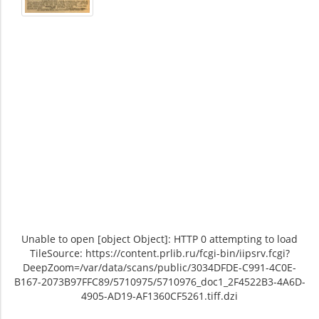
Unable to open [object Object]: HTTP 0 attempting to load
TileSource: https://content.prlib.ru/fcgi-bin/iipsrv.fcgi?
DeepZoom=/var/data/scans/public/3034DFDE-C991-4C0E-
B167-2073B97FFC89/5710975/5710976_doc1_2F4522B3-4A6D-
4905-AD19-AF1360CF5261.tiff.dzi