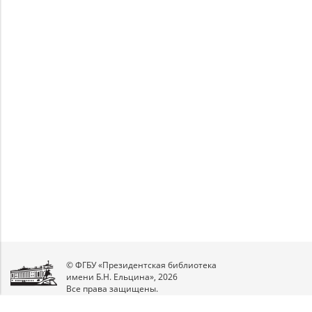
Unable to open [object Object]: HTTP 0
Unable to open [object Object]: HTTP 0
attempting to load TileSource:
attempting to load TileSource:
https://content.prlib.ru/fcgi-bin/iipsrv.fcgi?
https://content.prlib.ru/fcgi-bin/iipsrv.fcgi?
DeepZoom=/var/data/scans/public/3034DFDE-
DeepZoom=/var/data/scans/public/3034DFDE-
C991-4C0E-B167-
C991-4C0E-B167-
2073B97FFC89/5710975/5710976_doc1_2F4522B3-
2073B97FFC89/5710975/5710977_doc1_FCD38FB1-
4A6D-4905-AD19-AF1360CF5261.tiff.dzi
ED39-4C89-AA94-315CEB31924D.tiff.dzi
1
2
© ФГБУ «Президентская библиотека
имени Б.Н. Ельцина», 2026
Все права защищены.