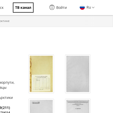
Ru
ск
ТВ канал
Войти
рктике
морпути,
овцы
 Арктики
9(211)
(2)614