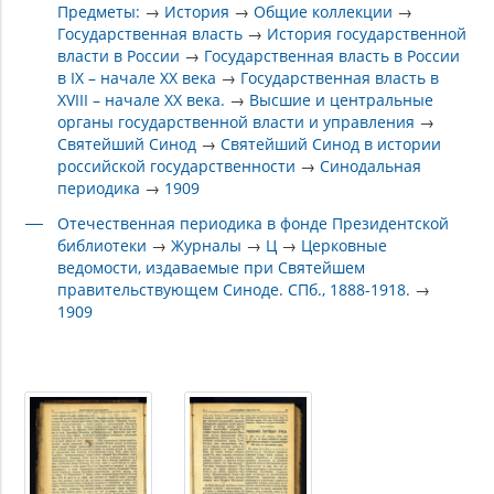
Предметы:
→
История
→
Общие коллекции
→
Государственная власть
→
История государственной
власти в России
→
Государственная власть в России
в IX – начале XX века
→
Государственная власть в
XVIII – начале XX века.
→
Высшие и центральные
органы государственной власти и управления
→
Святейший Синод
→
Святейший Синод в истории
российской государственности
→
Синодальная
периодика
→
1909
Отечественная периодика в фонде Президентской
библиотеки
→
Журналы
→
Ц
→
Церковные
ведомости, издаваемые при Святейшем
правительствующем Синоде. СПб., 1888-1918.
→
1909