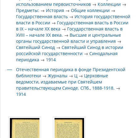
использованием первоисточников
→
Коллекции
→
Предметы:
→
История
→
Общие коллекции
→
Государственная власть
→
История государственной
власти в России
→
Государственная власть в России
в IX – начале XX века
→
Государственная власть в
XVIII – начале XX века.
→
Высшие и центральные
органы государственной власти и управления
→
Святейший Синод
→
Святейший Синод в истории
российской государственности
→
Синодальная
периодика
→
1914
Отечественная периодика в фонде Президентской
библиотеки
→
Журналы
→
Ц
→
Церковные
ведомости, издаваемые при Святейшем
правительствующем Синоде. СПб., 1888-1918.
→
1914