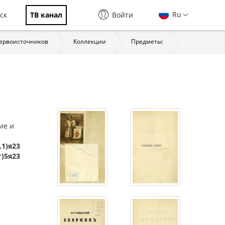
Ru
ск
ТВ канал
Войти
первоисточников
Коллекции
Предметы:
История
ие и
.1)я23
т)5я23