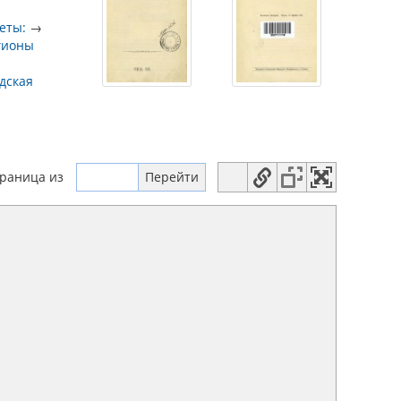
еты:
→
гионы
дская
траница
из