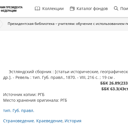
Главная
Коллекции
Каталог фондов
Пои
навигация
Президентская библиотека – учителям: обучение с использованием 
Эстляндский сборник : [статьи исторические, географическ
др.]. - Ревель : тип. Губ. правл., 1870. - VIII, 216 с. ; 19 см .
ББК 26.89(233
ББК 63.3(4Эс
Источник копии: РГБ
Место хранения оригинала: РГБ
тип. Губ. правл.
Страноведение. Краеведение
История