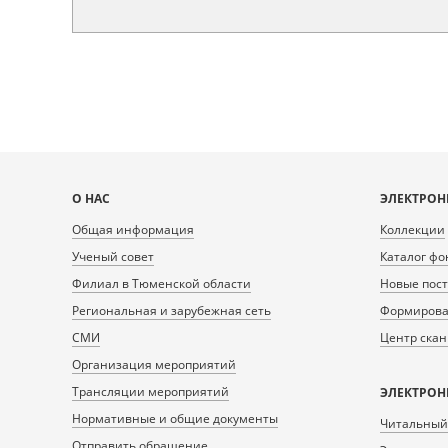
Карта
О НАС
ЭЛЕКТРОН
сайта
Общая информация
Коллекции
Ученый совет
Каталог фо
Филиал в Тюменской области
Новые пос
Региональная и зарубежная сеть
Формирован
СМИ
Центр ска
Организация мероприятий
Трансляции мероприятий
ЭЛЕКТРОН
Нормативные и общие документы
Читальный
Отправить обращение