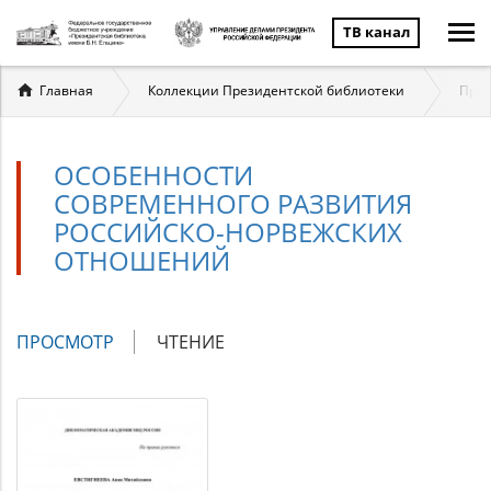
ТВ канал
Вы
Главная
Коллекции Президентской библиотеки
През
здесь
ОСОБЕННОСТИ
СОВРЕМЕННОГО РАЗВИТИЯ
РОССИЙСКО-НОРВЕЖСКИХ
ОТНОШЕНИЙ
Главные
ПРОСМОТР
(АКТИВНАЯ
ЧТЕНИЕ
вкладки
ВКЛАДКА)