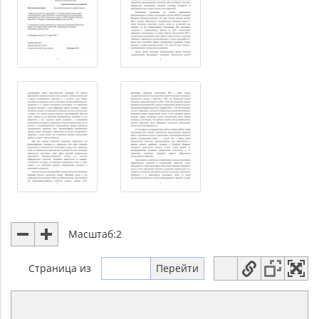
Масштаб:
2
Страница
из