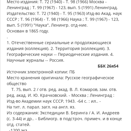
Место издания: Т. 72 (1940) - Т. 98 (1966) Москва -
Ленинград ; Т. 99 (1967) - 123, вып. 5 (1991) Ленинград.
Издательство: Т. 72 (1940) - Т. 95 (1963) Изд-во Акад. наук
СССР ; Т. 96 (1964) - Т. 98 (1966) Наука ; Т. 99 (1967) - 123,
вып. 5 (1991) "Наука", Ленингр. отд-ние.
Основан в 1865 году.
.
1. Отечественные сериальные и продолжающиеся
издания (коллекция). 2. Территория (коллекция). 3.
Географические науки -- Периодические издания. 4.
Научные журналы -- Россия.
ББК 26я54
Источник электронной копии: ПБ
Место хранения оригинала: Русское географическое
общество
Т. 75, вып. 2 / отв. ред. акад. В. Л. Комаров, зам. отв.
ред. акад. И. Ю. Крачковский. - Москва ; Ленинград :
Изд-во Академии наук СССР, 1943. -64 с. : ил.. -
На тит. л. парал. загл. на англ. яз.
Из содержания: Экспедиции В. Беринга / А. И. Андреев
(с. 3-44) и др.. - Библиогр. в подстроч. примеч. и в конце
отд. статей.
. -1200 экз. .