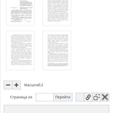
Масштаб:
2
Страница
из