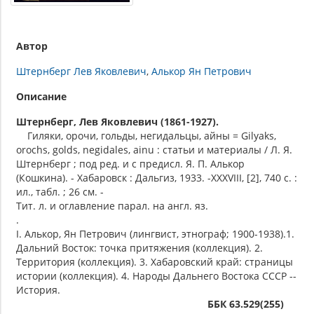
Автор
Штернберг Лев Яковлевич
Алькор Ян Петрович
Описание
Штернберг, Лев Яковлевич (1861-1927).
Гиляки, орочи, гольды, негидальцы, айны = Gilyaks,
orochs, golds, negidales, ainu : статьи и материалы / Л. Я.
Штернберг ; под ред. и с предисл. Я. П. Алькор
(Кошкина). - Хабаровск : Дальгиз, 1933. -XXXVIII, [2], 740 с. :
ил., табл. ; 26 см. -
Тит. л. и оглавление парал. на англ. яз.
.
I. Алькор, Ян Петрович (лингвист, этнограф; 1900-1938).1.
Дальний Восток: точка притяжения (коллекция). 2.
Территория (коллекция). 3. Хабаровский край: страницы
истории (коллекция). 4. Народы Дальнего Востока СССР --
История.
ББК 63.529(255)