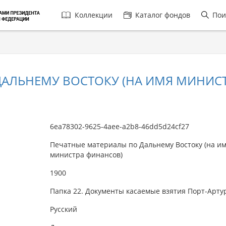
Главная
Коллекции
Каталог фондов
Пои
навигация
ДАЛЬНЕМУ ВОСТОКУ (НА ИМЯ МИНИС
6ea78302-9625-4aee-a2b8-46dd5d24cf27
Печатные материалы по Дальнему Востоку (на и
министра финансов)
1900
Папка 22. Документы касаемые взятия Порт-Арту
Русский