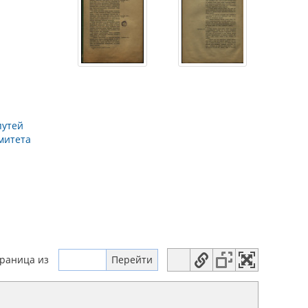
путей
митета
траница
из