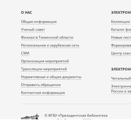
Карта
О НАС
ЭЛЕКТРОН
сайта
Общая информация
Коллекции
Ученый совет
Каталог фо
Филиал в Тюменской области
Новые пос
Региональная и зарубежная сеть
Формирован
СМИ
Центр ска
Организация мероприятий
Трансляции мероприятий
ЭЛЕКТРОН
Нормативные и общие документы
Читальный
Отправить обращение
Электронны
России и з
Контактная информация
© ФГБУ «Президентская библиотека
имени Б.Н. Ельцина», 2026
Все права защищены.