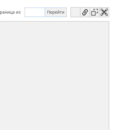
траница
из