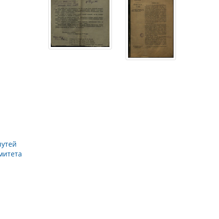
путей
митета