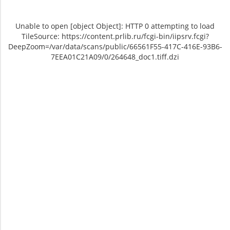
Unable to open [object Object]: HTTP 0 attempting to load
TileSource: https://content.prlib.ru/fcgi-bin/iipsrv.fcgi?
DeepZoom=/var/data/scans/public/66561F55-417C-416E-93B6-
7EEA01C21A09/0/264648_doc1.tiff.dzi
Unable to open [object Object]: HTTP 0
Unable to open [object Object]: HTTP 0
attempting to load TileSource:
attempting to load TileSource:
https://content.prlib.ru/fcgi-bin/iipsrv.fcgi?
https://content.prlib.ru/fcgi-bin/iipsrv.fcgi?
DeepZoom=/var/data/scans/public/66561F55-
DeepZoom=/var/data/scans/public/66561F55-
417C-416E-93B6-
417C-416E-93B6-
7EEA01C21A09/0/264648_doc1.tiff.dzi
7EEA01C21A09/0/264649_doc1.tiff.dzi
1
2