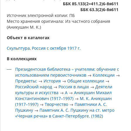
ББК 85.133(2=411.2)6-8я611
ББК 63.3(2)6-8я611
Источник электронной копии: ПБ
Место хранения оригинала: Из частного собрания
(Аникушин М. К.)
Объект в каталогах
Скульптура
Россия с октября 1917 г.
В коллекциях
Президентская библиотека – учителям: обучение с
использованием первоисточников
→
Коллекции
→
Предметы:
→
История
→
Общие коллекции
→
Российский народ
→
Россия в лицах
→
Деятели
культуры и искусства
→
А
→
Аникушин Михаил
Константинович (1917–1997)
→
М. К. Аникушин
(1917–1997)
→
Творчество
→
Памятники А. С.
Пушкину
→
Памятник А. С. Пушкину на ст. метро
«Черная речка» в Санкт-Петербурге. (1982)