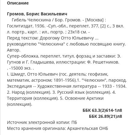
Описание
Громов, Борис Васильевич
Гибель Челюскина / Бор. Громов. - [Москва] :
Гослитиздат, 1936. -Суп.-обл., переплет, 377, [2] с., 3 вкл.
л. портр., карт. : ил., портр. ; 23х18 см. -
Перед текстом: Дорогому Отто Юльевичу ...
руководителю "Челюскина" с любовью посвящаю книгу.
Автор.
Супер-обложка, переплет, титул, форзац и заставки: Э.
Гутнов и Г. Гладышева, иллюстрации: Ф. Решетников.
. -15000 экз. .
I. Шмидт, Отто Юльевич (гос. деятель; геофизик,
математик, астроном; 1891-1956).1. "Челюскин", пароход.
Экспедиция -- Художественная литература -- 1933 - 1934.
2. Народ (коллекция). 3. Русский язык (коллекция). 4.
Территория (коллекция). 5. Освоение Арктики
(коллекция).
ББК 63.3(2)614-1л8
ББК 26.89(21)л8
Источник электронной копии: ПБ
Место хранения оригинала: Архангельская ОНБ