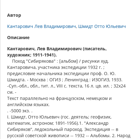
Автор
Кантарович Лев Владимирович
Шмидт Отто Юльевич
Описание
Кантарович, Лев Владимирович (писатель,
художник; 1911-1941).
Поход "Сибирякова" : [альбом] / рисунки худ.
Кантаровича, участника экспедиции 1932 г. ;
предисловие начальника экспедиции проф. О. Ю.
Шмидта. - Москва : ОГИЗ ; Ленинград : ИЗОГИЗ, 1933.
-Суп.-обл., обл., тит. л., VIII с. текста, 16 л. цв. ил. ; 32х24
см. -
Текст параллельно на французском, немецком и
английском языках.
. -5000 экз. .
I. Шмидт, Отто Юльевич (гос. деятель; геофизик,
математик, астроном; 1891-1956).1. "Александр
Сибиряков", ледокольный пароход. Экспедиция -- в
русской советской живописи -- 1932 -- Альбомы. 2. Народ