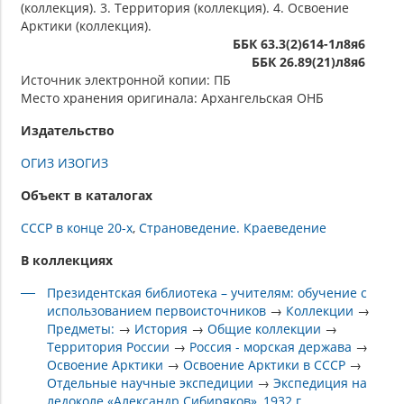
(коллекция). 3. Территория (коллекция). 4. Освоение
Арктики (коллекция).
ББК 63.3(2)614-1л8я6
ББК 26.89(21)л8я6
Источник электронной копии: ПБ
Место хранения оригинала: Архангельская ОНБ
Издательство
ОГИЗ ИЗОГИЗ
Объект в каталогах
СССР в конце 20-х
Страноведение. Краеведение
В коллекциях
Президентская библиотека – учителям: обучение с
использованием первоисточников
→
Коллекции
→
Предметы:
→
История
→
Общие коллекции
→
Территория России
→
Россия - морская держава
→
Освоение Арктики
→
Освоение Арктики в СССР
→
Отдельные научные экспедиции
→
Экспедиция на
ледоколе «Александр Сибиряков», 1932 г.