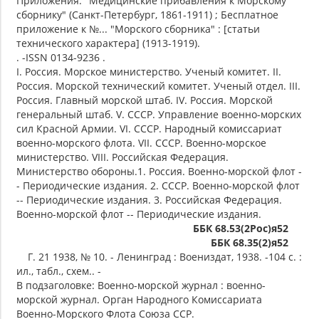
Приложения: "Медицинские прибавления к Морскому
сборнику" (Санкт-Петербург, 1861-1911) ; Бесплатное
приложение к №... "Морского сборника" : [статьи
технического характера] (1913-1919).
. -ISSN 0134-9236 .
I. Россия. Морское министерство. Ученый комитет. II.
Россия. Морской технический комитет. Ученый отдел. III.
Россия. Главный морской штаб. IV. Россия. Морской
генеральный штаб. V. СССР. Управление военно-морских
сил Красной Армии. VI. СССР. Народный комиссариат
военно-морского флота. VII. СССР. Военно-морское
министерство. VIII. Российская Федерация.
Министерство обороны.1. Россия. Военно-морской флот -
- Периодические издания. 2. СССР. Военно-морской флот
-- Периодические издания. 3. Российская Федерация.
Военно-морской флот -- Периодические издания.
ББК 68.53(2Рос)я52
ББК 68.35(2)я52
Г. 21 1938, № 10. - Ленинград : Воениздат, 1938. -104 с. :
ил., табл., схем.. -
В подзаголовке: Военно-морской журнал : военно-
морской журнал. Орган Народного Комиссариата
Военно-Морского Флота Союза ССР.