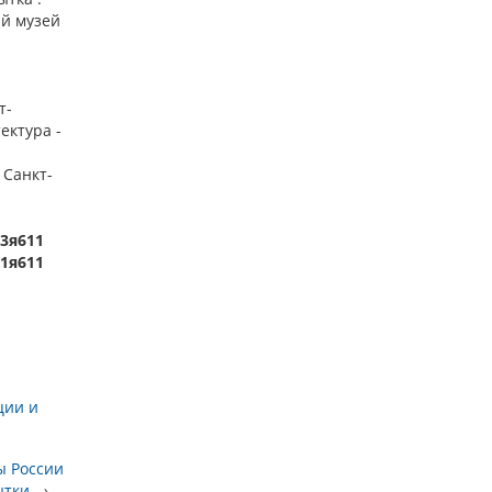
ий музей
т-
ектура -
 Санкт-
33я611
01я611
ции и
ы России
ытки
→