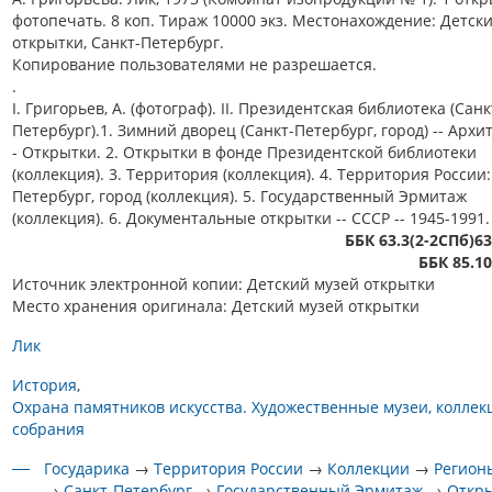
фотопечать. 8 коп. Тираж 10000 экз. Местонахождение: Детск
открытки, Санкт-Петербург.
Копирование пользователями не разрешается.
.
I. Григорьев, А. (фотограф). II. Президентская библиотека (Санк
Петербург).1. Зимний дворец (Санкт-Петербург, город) -- Архит
- Открытки. 2. Открытки в фонде Президентской библиотеки
(коллекция). 3. Территория (коллекция). 4. Территория России:
Петербург, город (коллекция). 5. Государственный Эрмитаж
(коллекция). 6. Документальные открытки -- СССР -- 1945-1991.
ББК 63.3(2-2СПб)6
ББК 85.1
Источник электронной копии: Детский музей открытки
Место хранения оригинала: Детский музей открытки
Лик
История
Охрана памятников искусства. Художественные музеи, коллек
собрания
Государика
→
Территория России
→
Коллекции
→
Регион
→
Санкт-Петербург
→
Государственный Эрмитаж
→
Откр