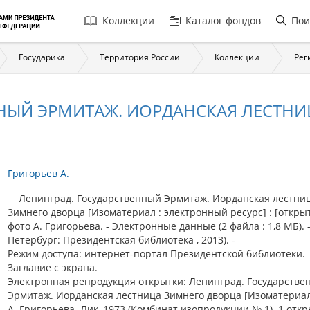
Главная
Коллекции
Каталог фондов
Пои
навигация
Государика
Территория России
Коллекции
Рег
ННЫЙ ЭРМИТАЖ. ИОРДАНСКАЯ ЛЕСТН
Григорьев А.
Ленинград. Государственный Эрмитаж. Иорданская лестни
Зимнего дворца [Изоматериал : электронный ресурс] : [открыт
фото А. Григорьева. - Электронные данные (2 файла : 1,8 МБ). 
Петербург: Президентская библиотека , 2013). -
Режим доступа: интернет-портал Президентской библиотеки.
Заглавие с экрана.
Электронная репродукция открытки: Ленинград. Государстве
Эрмитаж. Иорданская лестница Зимнего дворца [Изоматериал
А. Григорьева. Лик, 1973 (Комбинат изопродукции № 1). 1 откр