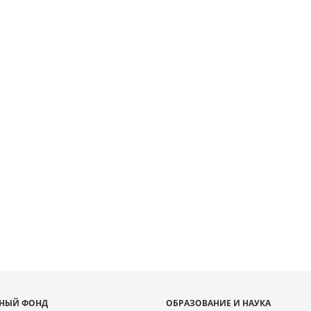
[object Object]: HTTP 0
 to load TileSource:
lib.ru/fcgi-bin/iipsrv.fcgi?
ta/scans/public/8731EC2E-
E-4EC4-973D-
0/316782_doc1.tiff.dzi
НЫЙ ФОНД
ОБРАЗОВАНИЕ И НАУКА