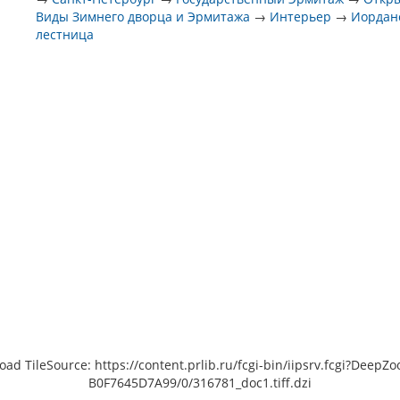
Виды Зимнего дворца и Эрмитажа
→
Интерьер
→
Иордан
лестница
load TileSource: https://content.prlib.ru/fcgi-bin/iipsrv.fcgi?De
B0F7645D7A99/0/316781_doc1.tiff.dzi