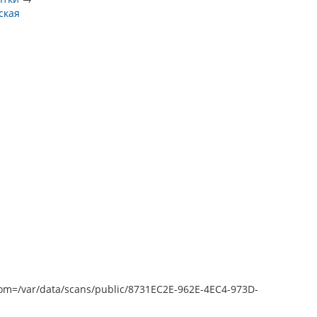
ская
epZoom=/var/data/scans/public/8731EC2E-962E-4EC4-973D-