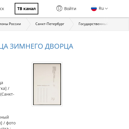
Ru
ск
ТВ канал
Войти
ионы России
Санкт-Петербург
Государственный Эрмитаж
ИЦА ЗИМНЕГО ДВОРЦА
ца
ка] /
-(Санкт-
нный
] / фото
ытка :