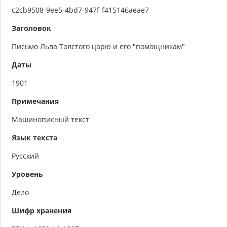
c2cb9508-9ee5-4bd7-947f-f415146aeae7
Заголовок
Письмо Льва Толстого царю и его "помощникам"
Даты
1901
Примечания
Машинописный текст
Язык текста
Русский
Уровень
Дело
Шифр хранения