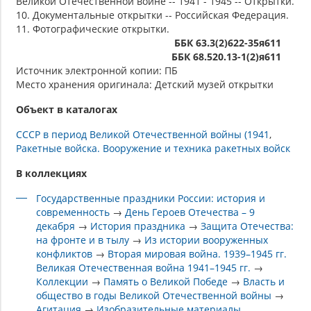
Великой Отечественной войне -- 1941 - 1945 -- Открытки.
10. Документальные открытки -- Российская Федерация.
11. Фотографические открытки.
ББК 63.3(2)622-35я611
ББК 68.520.13-1(2)я611
Источник электронной копии: ПБ
Место хранения оригинала: Детский музей открытки
Объект в каталогах
СССР в период Великой Отечественной войны (1941
Ракетные войска. Вооружение и техника ракетных войск
В коллекциях
Государственные праздники России: история и
современность
→
День Героев Отечества – 9
декабря
→
История праздника
→
Защита Отечества:
на фронте и в тылу
→
Из истории вооруженных
конфликтов
→
Вторая мировая война. 1939–1945 гг.
Великая Отечественная война 1941–1945 гг.
→
Коллекции
→
Память о Великой Победе
→
Власть и
общество в годы Великой Отечественной войны
→
Агитация
→
Изобразительные материалы