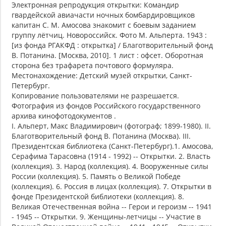
Электронная репродукция открытки: Командир
гвардейской авиачасти ночных бомбардировщиков
капитан С. М. Амосова знакомит с боевым заданием
группу лётчиц. Новороссийск. Фото М. Альперта. 1943 :
[из фонда РГАКФД : открытка] / Благотворительный фонд
В. Потанина. [Москва, 2010]. 1 лист : офсет. Оборотная
сторона без трафарета почтового формуляра.
Местонахождение: Детский музей открытки, Санкт-
Петербург.
Копирование пользователями не разрешается.
Фотография из фондов Российского государственного
архива кинофотодокументов .
I. Альперт, Макс Владимирович (фотограф; 1899-1980). II.
Благотворительный фонд В. Потанина (Москва). III.
Президентская библиотека (Санкт-Петербург).1. Амосова,
Серафима Тарасовна (1914 - 1992) -- Открытки. 2. Власть
(коллекция). 3. Народ (коллекция). 4. Вооруженные силы
России (коллекция). 5. Память о Великой Победе
(коллекция). 6. Россия в лицах (коллекция). 7. Открытки в
фонде Президентской библиотеки (коллекция). 8.
Великая Отечественная война -- Герои и героизм -- 1941
- 1945 -- Открытки. 9. Женщины-летчицы -- Участие в