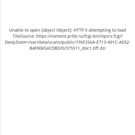
Unable to open [object Object]: HTTP 0 attempting to load
TileSource: https://content.prlib.ru/fcgi-bin/iipsrv.fcgi?
DeepZoom=/var/data/scans/public/1F6F256A-E713-491C-A032-
B4F90654CDBD/0/375511_doc1.tiff.dzi
Unable to open [object Object]: HTTP 0
Unable to open [object Object]: HTTP 0
attempting to load TileSource:
attempting to load TileSource:
https://content.prlib.ru/fcgi-bin/iipsrv.fcgi?
https://content.prlib.ru/fcgi-bin/iipsrv.fcgi?
DeepZoom=/var/data/scans/public/1F6F256A-
DeepZoom=/var/data/scans/public/1F6F256A-
E713-491C-A032-
E713-491C-A032-
B4F90654CDBD/0/375511_doc1.tiff.dzi
B4F90654CDBD/0/375512_doc1.tiff.dzi
1
2