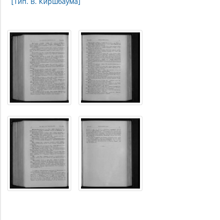
[Тип. В. Киршбаума]