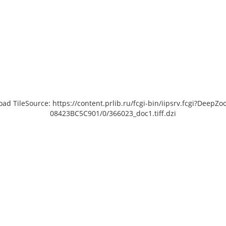
load TileSource: https://content.prlib.ru/fcgi-bin/iipsrv.fcgi?De
08423BC5C901/0/366023_doc1.tiff.dzi
 [object Object]: HTTP 0
 to load TileSource:
lib.ru/fcgi-bin/iipsrv.fcgi?