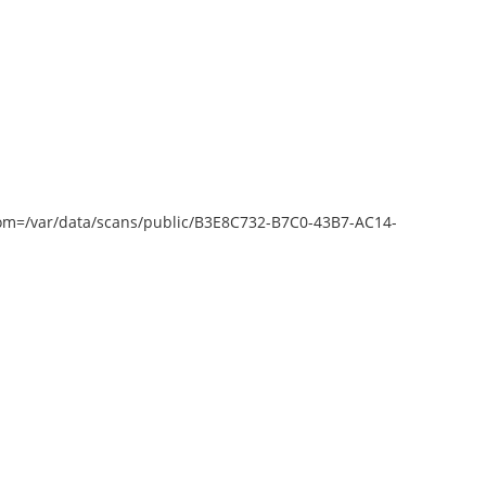
epZoom=/var/data/scans/public/B3E8C732-B7C0-43B7-AC14-