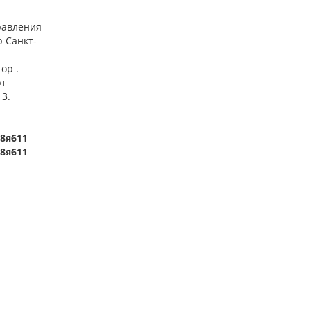
равления
р Санкт-
ор .
рт
 3.
-8я611
-8я611