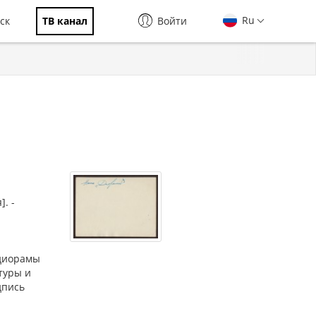
Ru
ск
ТВ канал
Войти
. -
-диорамы
туры и
дпись