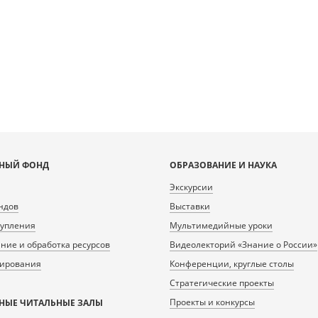
ta/scans/public/B3E8C732-
0-43B7-AC14-
0/366024_doc1.tiff.dzi
НЫЙ ФОНД
ОБРАЗОВАНИЕ И НАУКА
Экскурсии
ндов
Выставки
тупления
Мультимедийные уроки
ие и обработка ресурсов
Видеолекторий «Знание о России»
нирования
Конференции, круглые столы
Стратегические проекты
Проекты и конкурсы
НЫЕ ЧИТАЛЬНЫЕ ЗАЛЫ