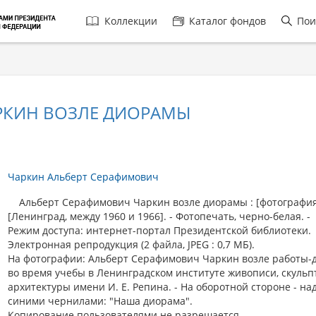
Главная
Коллекции
Каталог фондов
Пои
навигация
РКИН ВОЗЛЕ ДИОРАМЫ
Чаркин Альберт Серафимович
Альберт Серафимович Чаркин возле диорамы : [фотография]
[Ленинград, между 1960 и 1966]. - Фотопечать, черно-белая. -
Режим доступа: интернет-портал Президентской библиотеки.
Электронная репродукция (2 файла, JPEG : 0,7 МБ).
На фотографии: Альберт Серафимович Чаркин возле работы
во время учебы в Ленинградском институте живописи, скульп
архитектуры имени И. Е. Репина. - На оборотной стороне - на
синими чернилами: "Наша диорама".
Копирование пользователями не разрешается.