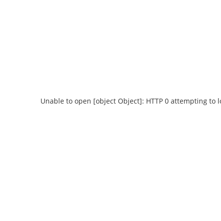
Unable to open [object Object]: HTTP 0 attempting to 
Unable to open [object Object]: HTTP 0
Unable to open
attempting to load TileSource:
attempting
https://content.prlib.ru/fcgi-bin/iipsrv.fcgi?
https://content.pr