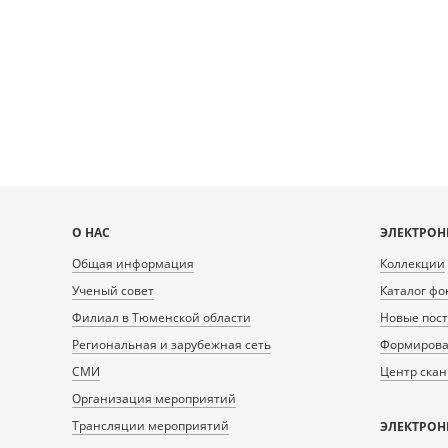
DeepZoom=/var/data/scans/public/B3E8C732-
DeepZoom=/var/da
B7C0-43B7-AC14-
B7C
08423BC5C901/0/366023_doc1.tiff.dzi
08423BC5C901/
1
2
Карта
О НАС
ЭЛЕКТРОН
сайта
Общая информация
Коллекции
Ученый совет
Каталог фо
Филиал в Тюменской области
Новые пос
Региональная и зарубежная сеть
Формирован
СМИ
Центр ска
Организация мероприятий
Трансляции мероприятий
ЭЛЕКТРОН