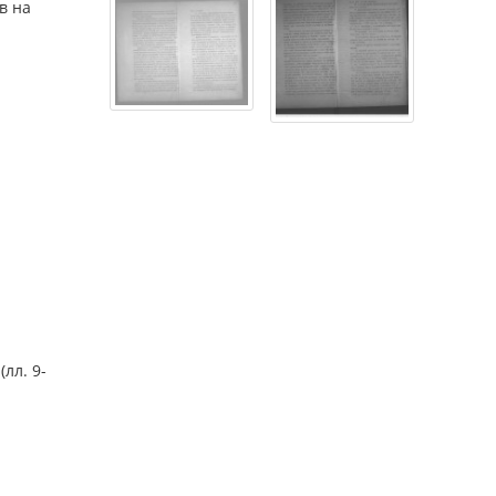
в на
лл. 9-