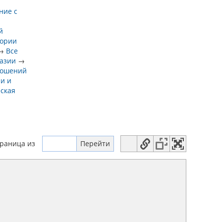
ние с
й
тории
→
Все
разии
→
ношений
ии и
ская
траница
из