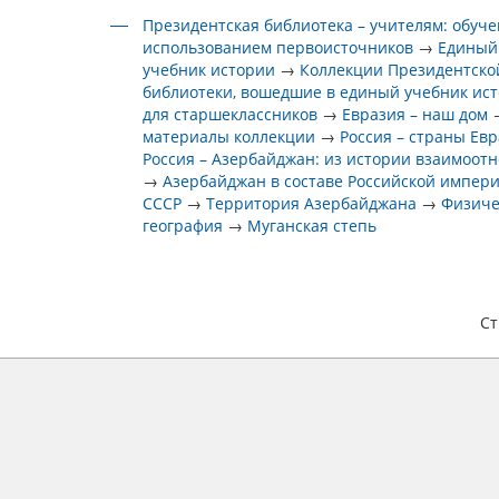
Президентская библиотека – учителям: обуче
использованием первоисточников
→
Единый
учебник истории
→
Коллекции Президентско
библиотеки, вошедшие в единый учебник ис
для старшеклассников
→
Евразия – наш дом
материалы коллекции
→
Россия – страны Ев
Россия – Азербайджан: из истории взаимоот
→
Азербайджан в составе Российской импер
СССР
→
Территория Азербайджана
→
Физиче
география
→
Муганская степь
С