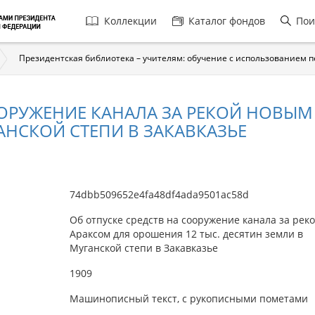
Главная
Коллекции
Каталог фондов
Пои
навигация
Президентская библиотека – учителям: обучение с использованием 
ООРУЖЕНИЕ КАНАЛА ЗА РЕКОЙ НОВЫ
АНСКОЙ СТЕПИ В ЗАКАВКАЗЬЕ
74dbb509652e4fa48df4ada9501ac58d
Об отпуске средств на сооружение канала за рек
Араксом для орошения 12 тыс. десятин земли в
Муганской степи в Закавказье
1909
Машинописный текст, с рукописными пометами