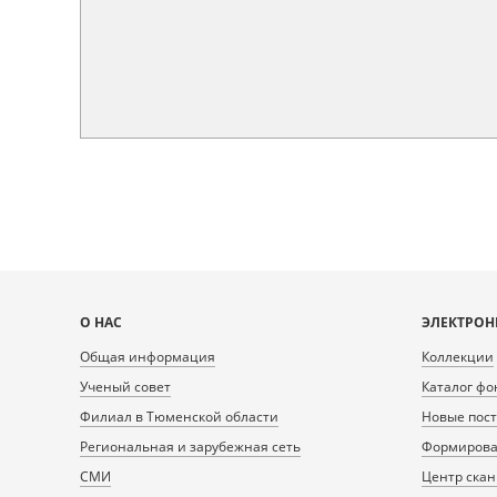
Карта
О НАС
ЭЛЕКТРОН
сайта
Общая информация
Коллекции
Ученый совет
Каталог фо
Филиал в Тюменской области
Новые пос
Региональная и зарубежная сеть
Формирован
СМИ
Центр ска