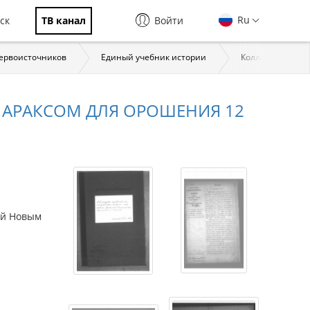
Ru
ск
ТВ канал
Войти
первоисточников
Единый учебник истории
Коллекции През
М АРАКСОМ ДЛЯ ОРОШЕНИЯ 12
ой Новым