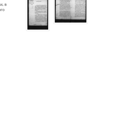
х, в
ого