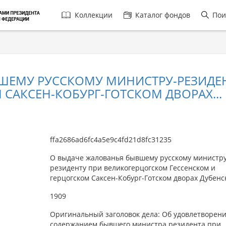
Главная
Коллекции
Каталог фондов
Пои
навигация
ШЕМУ РУССКОМУ МИНИСТРУ-РЕЗИДЕ
САКСЕН-КОБУРГ-ГОТСКОМ ДВОРАХ...
ffa2686ad6fc4a5e9c4fd21d8fc31235
О выдаче жалованья бывшему русскому министру
резиденту при великогерцогском Гессенском и
герцогском Саксен-Кобург-Готском дворах Дубенс
1909
Оригинальный заголовок дела: Об удовлетворен
содержанием бывшего министра резидента при