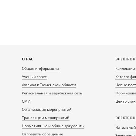
Карта
О НАС
ЭЛЕКТРОН
сайта
Общая информация
Коллекции
Ученый совет
Каталог фо
Филиал в Тюменской области
Новые пос
Региональная и зарубежная сеть
Формирован
СМИ
Центр ска
Организация мероприятий
Трансляции мероприятий
ЭЛЕКТРОН
Нормативные и общие документы
Читальный
Отправить обращение
Электронны