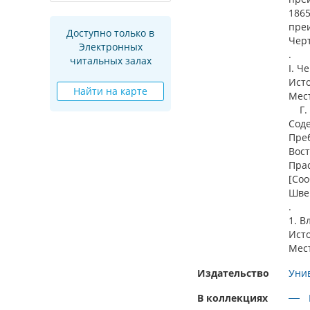
1865
преи
Доступно только в
Черт
Электронных
.
читальных залах
I. Ч
Ист
Найти на карте
Мест
Г. 2
Соде
Преб
Вос
Прас
[Соо
Швец
.
1. В
Ист
Мест
Издательство
Унив
В коллекциях