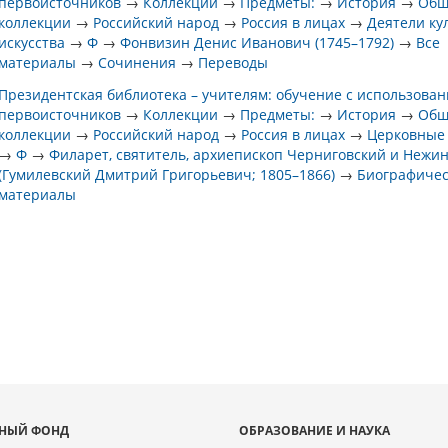
первоисточников
→
Коллекции
→
Предметы:
→
История
→
Общ
коллекции
→
Российский народ
→
Россия в лицах
→
Деятели ку
искусства
→
Ф
→
Фонвизин Денис Иванович (1745–1792)
→
Все
материалы
→
Сочинения
→
Переводы
Президентская библиотека – учителям: обучение с использова
первоисточников
→
Коллекции
→
Предметы:
→
История
→
Общ
коллекции
→
Российский народ
→
Россия в лицах
→
Церковные
→
Ф
→
Филарет, святитель, архиепископ Черниговский и Нежи
(Гумилевский Дмитрий Григорьевич; 1805–1866)
→
Биографиче
материалы
НЫЙ ФОНД
ОБРАЗОВАНИЕ И НАУКА