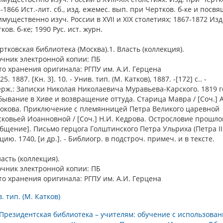
-1866 Ист.-лит. сб., изд. ежемес. вып. при Чертков. б-ке и посвя
мущественно изуч. России в XVII и XIX столетиях; 1867-1872 Изд
ков. б-ке; 1990 Рус. ист. журн.
ертковская библиотека (Москва).1. Власть (коллекция).
очник электронной копии: ПБ
о хранения оригинала: РГПУ им. А.И. Герцена
5. 1887. [Кн. 3]. 10. - Унив. тип. (М. Катков), 1887. -[172] с.. -
рж.: Записки Николая Николаевича Муравьева-Карского. 1819 г
ывание в Хиве и возвращение оттуда. Старица Мавра / [Соч.] А
токова. Приключение с племянницей Петра Великого царевной
ковьей Иоанновной / [Соч.] Н.И. Кедрова. Острословие прошлог
бщение]. Письмо герцога Голштинского Петра Ульриха (Петра III
ию. 1740, [и др.]. - Библиогр. в подстроч. примеч. и в тексте.
ласть (коллекция).
очник электронной копии: ПБ
о хранения оригинала: РГПУ им. А.И. Герцена
. тип. (М. Катков)
Президентская библиотека – учителям: обучение с использова