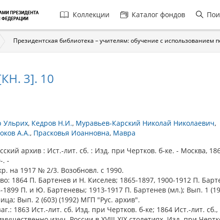
Главная
Коллекции
Каталог фондов
Пои
навигация
Президентская библиотека – учителям: обучение с использованием 
КН. 3]. 10
р Ульрих
Кедров Н.И.
Муравьев-Карский Николай Николаевич
оков А.А.
Прасковья Иоанновна
Мавра
кий архив : Ист.-лит. сб. : Изд. при Чертков. б-ке. - Москва, 18
-. -
р. на 1917 № 2/3. Возобновл. с 1990.
во: 1864 П. Бартенев и Н. Киселев; 1865-1897, 1900-1912 П. Барт
-1899 П. и Ю. Бартеневы; 1913-1917 П. Бартенев (мл.); Вып. 1 (19
ица; Вып. 2 (603) (1992) МГП "Рус. архив".
аг.: 1863 Ист.-лит. сб. Изд. при Чертков. б-ке; 1864 Ист.-лит. сб.
мущественно изуч. России в XVIII-XIX столетиях. Изд. при Чертко