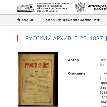
Вы
Главная
Коллекции Президентской библиотеки
здесь
РУССКИЙ АРХИВ. Г. 25. 1887. [
Автор
Пет
Вост
Описание
Русс
1990
Прек
Изд-
1898
Стол
Подз
преи