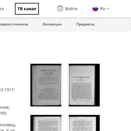
Ru
ск
ТВ канал
Войти
первоисточников
Коллекции
Предметы:
История
63-1917,
енев;
90)
, посвящ.
в. б-ке;