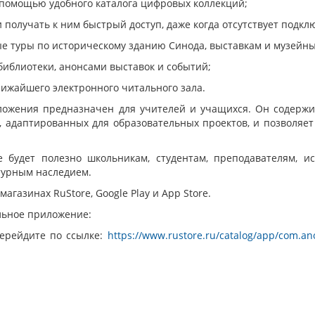
 помощью удобного каталога цифровых коллекций;
 получать к ним быстрый доступ, даже когда отсутствует подкл
е туры по историческому зданию Синода, выставкам и музейн
 библиотеки, анонсами выставок и событий;
лижайшего электронного читального зала.
ожения предназначен для учителей и учащихся. Он содержит
, адаптированных для образовательных проектов, и позволяет
будет полезно школьникам, студентам, преподавателям, исс
турным наследием.
агазинах RuStore, Google Play и App Store.
льное приложение:
ерейдите по ссылке:
https://www.rustore.ru/catalog/app/com.a