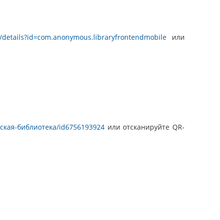
s/details?id=com.anonymous.libraryfrontendmobile
или
тская-библиотека/id6756193924
или отсканируйте QR-