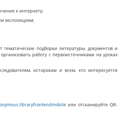
ючение к интернету;
ым экспозициям;
 тематические подборки литературы, документов и
 организовать работу с первоисточниками на уроках
ледователям, историкам и всем, кто интересуется
nonymous.libraryfrontendmobile
или отсканируйте QR-