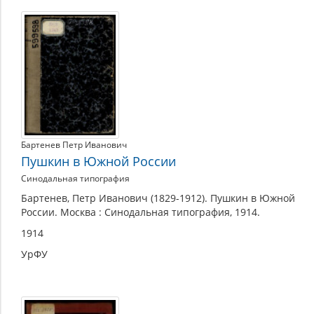
Места,
связанные
с
именем
и
творчеством
поэта
Бартенев Петр Иванович
Пушкин в Южной России
Синодальная типография
Бартенев, Петр Иванович (1829-1912). Пушкин в Южной
России. Москва : Синодальная типография, 1914.
1914
УрФУ