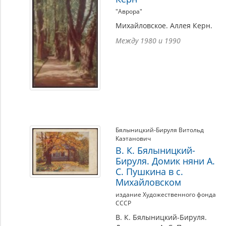
"Аврора"
Михайловское. Аллея Керн.
Между 1980 и 1990
Бялыницкий-Бируля Витольд
Каэтанович
В. К. Бялыницкий-
Бируля. Домик няни А.
С. Пушкина в с.
Михайловском
издание Художественного фонда
СССР
В. К. Бялыницкий-Бируля.