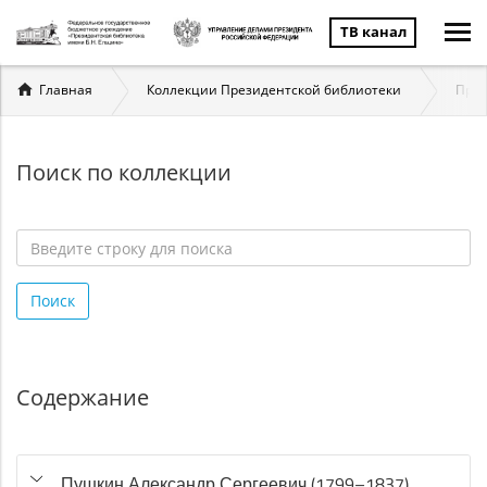
ТВ канал
Вы
Главная
Коллекции Президентской библиотеки
През
здесь
Поиск по коллекции
Введите
строку
Поиск
для
поиска
*
Содержание
Пушкин Александр Сергеевич (1799–1837)