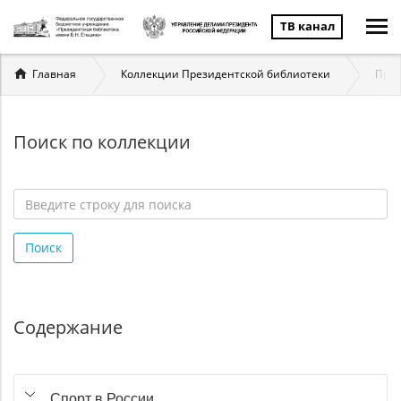
ТВ канал
Вы
Главная
Коллекции Президентской библиотеки
През
здесь
Поиск по коллекции
Введите
строку
Поиск
для
поиска
*
Содержание
Спорт в России