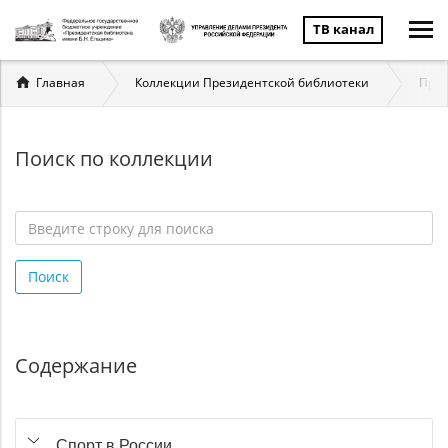
ТВ канал
Вы
Главная
Коллекции Президентской библиотеки
През
здесь
Поиск по коллекции
Введите
строку
Поиск
для
поиска
*
Содержание
Спорт в России