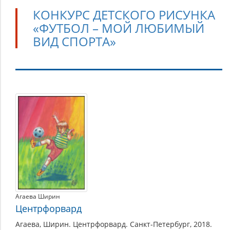
КОНКУРС ДЕТСКОГО РИСУНКА
«ФУТБОЛ – МОЙ ЛЮБИМЫЙ
ВИД СПОРТА»
Конкурс
детского
рисунка
«Футбол
–
мой
любимый
вид
Агаева Ширин
спорта»
Центрфорвард
Агаева, Ширин. Центрфорвард. Санкт-Петербург, 2018.