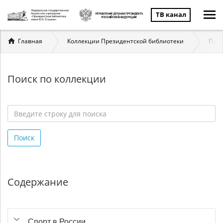
ТВ канал
Вы
Главная
Коллекции Президентской библиотеки
През
здесь
Поиск по коллекции
Введите
строку
Поиск
для
поиска
*
Содержание
Спорт в России