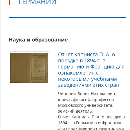
ГЕРМАНИИ
Культурные
Наука и образование
связи
России
Отчет Капниста П. А. о
и
поездке в 1894 г. в
Германии
Германию и Францию для
ознакомления с
некоторыми учебными
заведениями этих стран
Чичерин Борис Николаевич,
юрист, философ, профессор
Московского университета,
земский деятель.
Отчет Капниста П. А. о поездке в
1894 г. в Германию и Францию
для ознакомления с некоторыми