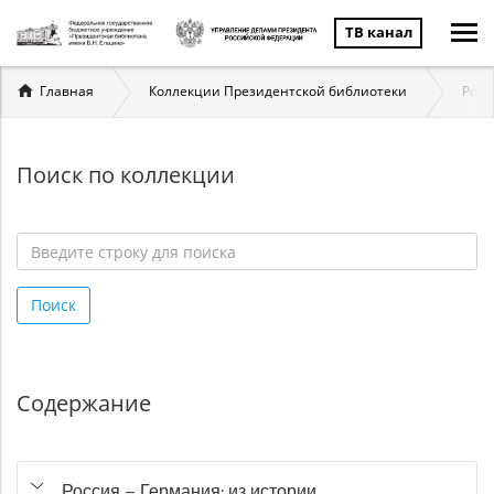
ТВ канал
Вы
Главная
Коллекции Президентской библиотеки
Росс
здесь
Поиск по коллекции
Введите
строку
Поиск
для
поиска
*
Содержание
Россия – Германия: из истории