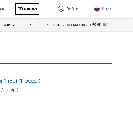
Ru
ск
ТВ канал
Войти
Газеты
K
Колхозная правда : орган РК ВКП(б) и районного
1 (80) (1 февр.)
(1 февр.).