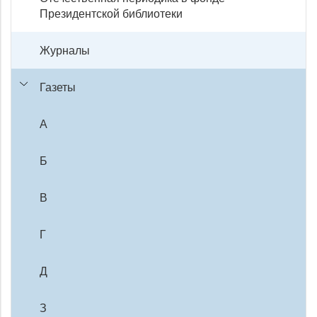
Президентской библиотеки
Журналы
Газеты
А
Б
В
Г
Д
З