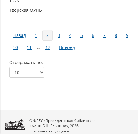
1926
Тверская ОУНБ
Страницы
Назад
1
2
3
4
5
6
7
8
9
10
11
…
17
Вперед
Отображать по
© ФГБУ «Президентская библиотека
имени Б.Н. Ельцина», 2026
Все права защищены.