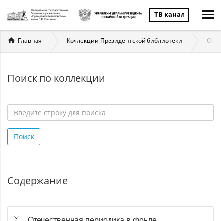
ТВ канал
Вы
Главная
Коллекции Президентской библиотеки
Отеч
здесь
Поиск по коллекции
Введите
строку
Поиск
для
поиска
*
Содержание
Отечественная периодика в фонде