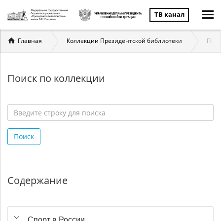
ТВ канал
Вы
Главная
Коллекции Президентской библиотеки
През
здесь
Поиск по коллекции
Введите
строку
Поиск
для
поиска
*
Содержание
Спорт в России