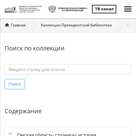
ТВ канал
Вы
Главная
Коллекции Президентской библиотеки
Госу
здесь
Поиск по коллекции
Введите
строку
Поиск
для
поиска
*
Содержание
Омская область: страницы истории