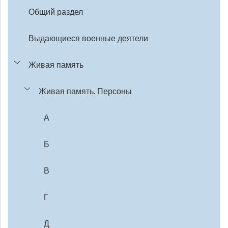
Общий раздел
Выдающиеся военные деятели
Живая память
Живая память. Персоны
А
Б
В
Г
Д