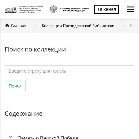
ТВ канал
Вы
Главная
Коллекции Президентской библиотеки
Госу
здесь
Поиск по коллекции
Введите
строку
Поиск
для
поиска
*
Содержание
Память о Великой Победе