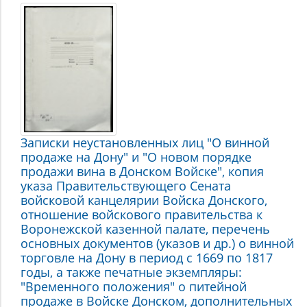
Казачье
землевладение,
экономика
Донского
казачьего
войска
Записки неустановленных лиц "О винной
продаже на Дону" и "О новом порядке
продажи вина в Донском Войске", копия
указа Правительствующего Сената
войсковой канцелярии Войска Донского,
отношение войскового правительства к
Воронежской казенной палате, перечень
основных документов (указов и др.) о винной
торговле на Дону в период с 1669 по 1817
годы, а также печатные экземпляры:
"Временного положения" о питейной
продаже в Войске Донском, дополнительных