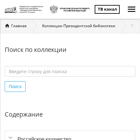
ТВ канал
Вы
Главная
Коллекции Президентской библиотеки
През
здесь
Поиск по коллекции
Введите
строку
Поиск
для
поиска
*
Содержание
Российское казачество