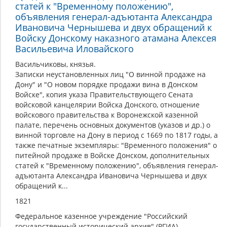
статей к "Временному положению",
объявления генерал-адъютанта Александра
Ивановича Чернышева и двух обращений к
Войску Донскому наказного атамана Алексея
Васильевича Иловайского
Васильчиковы, князья.
Записки неустановленных лиц "О винной продаже на
Дону" и "О новом порядке продажи вина в Донском
Войске", копия указа Правительствующего Сената
войсковой канцелярии Войска Донского, отношение
войскового правительства к Воронежской казенной
палате, перечень основных документов (указов и др.) о
винной торговле на Дону в период с 1669 по 1817 годы, а
также печатные экземпляры: "Временного положения" о
питейной продаже в Войске Донском, дополнительных
статей к "Временному положению", объявления генерал-
адъютанта Александра Ивановича Чернышева и двух
обращений к...
1821
Федеральное казенное учреждение "Российский
государственный исторический архив" (РГИА)