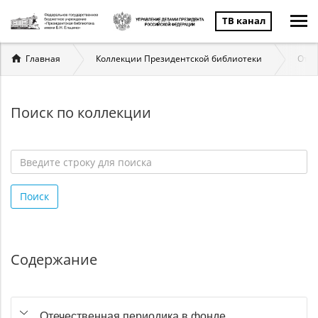
ТВ канал
Вы
Главная
Коллекции Президентской библиотеки
Отеч
здесь
Поиск по коллекции
Введите
строку
Поиск
для
поиска
*
Содержание
Отечественная периодика в фонде