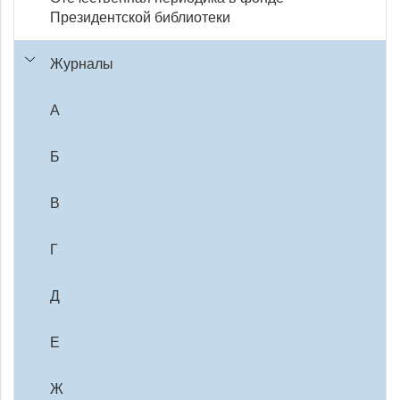
Президентской библиотеки
Журналы
А
Б
В
Г
Д
Е
Ж