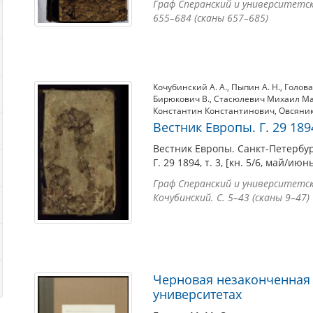
Граф Сперанский и университетский
655–684 (сканы 657–685)
Кочубинский А. А.
,
Пыпин А. Н.
,
Голова
Бирюкович В.
,
Стасюлевич Михаил М
Константин Константинович
,
Овсяник
Вестник Европы. Г. 29 1894,
Вестник Европы. Санкт-Петербур
Г. 29 1894, т. 3, [кн. 5/6, май/июн
Граф Сперанский и университетский
Кочубинский. С. 5–43 (сканы 9–47)
Черновая незаконченная 
университетах