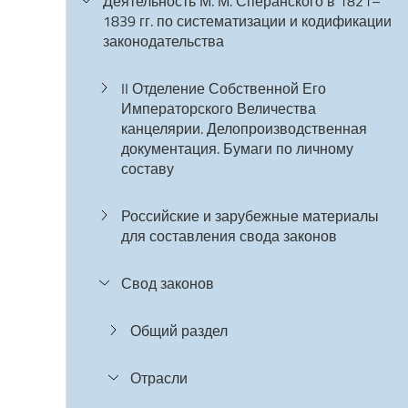
Деятельность М. М. Сперанского в 1821–
1839 гг. по систематизации и кодификации
законодательства
II Отделение Собственной Его
Императорского Величества
канцелярии. Делопроизводственная
документация. Бумаги по личному
составу
Российские и зарубежные материалы
для составления свода законов
Свод законов
Общий раздел
Отрасли