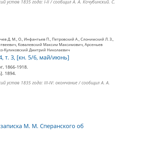
 устав 1835 года: I-II / сообщил А. А. Кочубинский. С.
чев Д. М.
,
О.
,
Инфантьев П.
,
Петровский А.
,
Слонимский Л. З.
,
атвеевич
,
Ковалевский Максим Максимович
,
Арсеньев
о-Куликовский Дмитрий Николаевич
 т. 3, [кн. 5/6, май/июнь]
г, 1866-1918.
ь]. 1894.
 устав 1835 года: III-IV: окончание / сообщил А. А.
записка М. М. Сперанского об