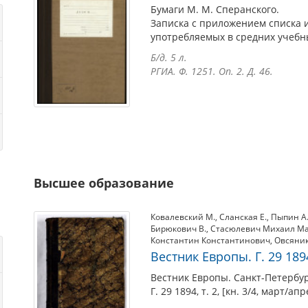
Бумаги М. М. Сперанского.
Записка с приложением списка и
употребляемых в средних учебн
Б/д. 5 л.
РГИА. Ф. 1251. Оп. 2. Д. 46.
Высшее образование
Ковалевский М.
,
Сланская Е.
,
Пыпин А.
Бирюкович В.
,
Стасюлевич Михаил М
Константин Константинович
,
Овсяник
Вестник Европы. Г. 29 1894,
Вестник Европы. Санкт-Петербур
Г. 29 1894, т. 2, [кн. 3/4, март/ап