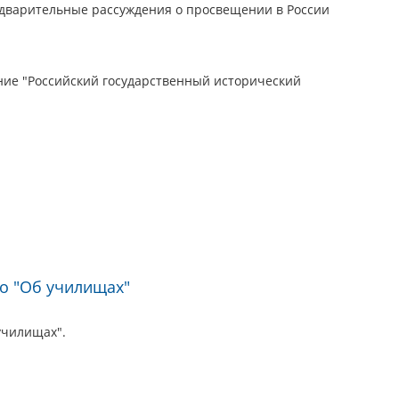
едварительные рассуждения о просвещении в России
ие "Российский государственный исторический
го "Об училищах"
училищах".