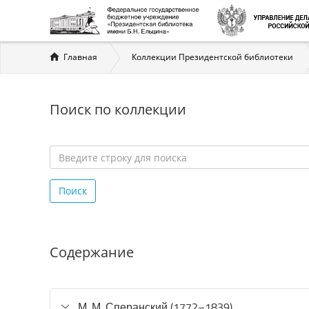
Вы
Главная
Коллекции Президентской библиотеки
здесь
Поиск по коллекции
Введите
строку
Поиск
для
поиска
*
Содержание
М. М. Сперанский (1772–1839)