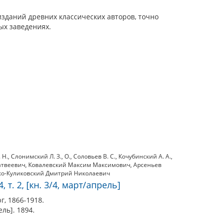
зданий древних классических авторов, точно
ых заведениях.
 Н.
,
Слонимский Л. З.
,
О.
,
Соловьев В. С.
,
Кочубинский А. А.
,
атвеевич
,
Ковалевский Максим Максимович
,
Арсеньев
о-Куликовский Дмитрий Николаевич
 т. 2, [кн. 3/4, март/апрель]
г, 1866-1918.
рель]. 1894.