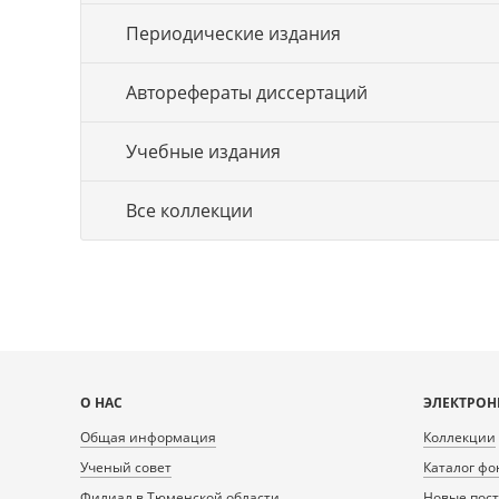
Периодические издания
Авторефераты диссертаций
Учебные издания
Все коллекции
Карта
О НАС
ЭЛЕКТРОН
сайта
Общая информация
Коллекции
Ученый совет
Каталог фо
Филиал в Тюменской области
Новые пос