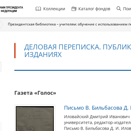
Главная
Коллекции
Каталог фондов
Пои
навигация
Президентская библиотека – учителям: обучение с использованием 
ДЕЛОВАЯ ПЕРЕПИСКА. ПУБЛИ
ИЗДАНИЯХ
Деловая
Газета «Голос»
переписка.
Публикация
Письмо В. Бильбасова Д.
в
периодических
Иловайский Дмитрий Иванович (
университета, редактор-издател
изданиях
Письмо В. Бильбасова Д. И. Ило