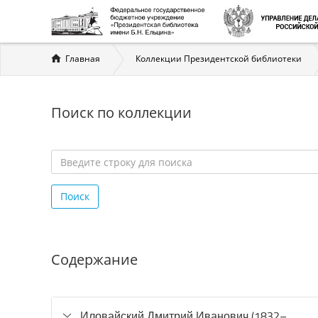
Вы
Главная
Коллекции Президентской библиотеки
здесь
Поиск по коллекции
Введите
строку
Поиск
для
поиска
*
Содержание
Иловайский Дмитрий Иванович (1832–